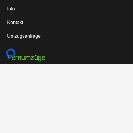
Info
Kontakt
Umzugsanfrage
Fernumzüge
Umzug Berlin-Brandenburg
Umzug Berlin-Köln
Umzug Berlin-Stuttgart
Umzug Berlin-München
Umzug Berlin-Nürnberg