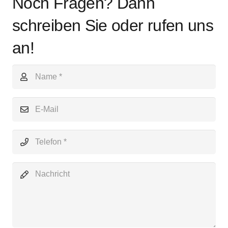
Noch Fragen? Dann
schreiben Sie oder rufen uns
an!
Wir sind darum bemüht, den Prozess zu Ihrer
Zufriedenheit abzuschließen. Darum richten wir
uns auch bei der Terminvereinbarung
beim Umziehen nach Ihnen. Haben wir Sie
neugierig gemacht? Dann setzen Sie sich noch
heute mit uns in Verbindung – wir freuen uns auf
Ihre Anfrage!