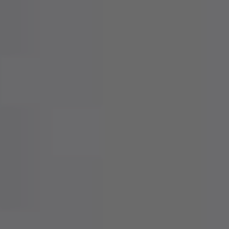
erwarten diese Auswahl in echt zu sehen.
20 Euro Bonus ohne Einzahlung 2026: Rechnen statt Hoffen