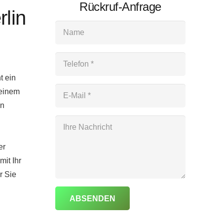
Rückruf-Anfrage
lin
t ein
 einem
en
er
it Ihr
r Sie
ABSENDEN