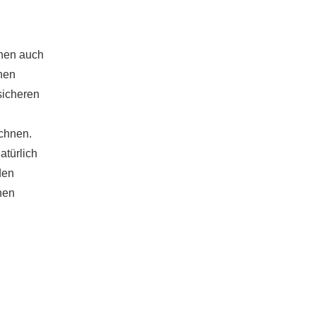
hnen auch
hen
sicheren
echnen.
atürlich
den
nen