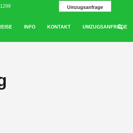
71299
Umzugsanfrage
REISE
INFO
KONTAKT
UMZUGSANFRAGE
g