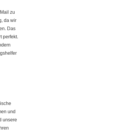
 Mail zu
, da wir
ken. Das
 perfekt.
ondern
gshelfer
nische
mmen und
d unsere
hren