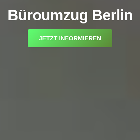
Büroumzug Berlin
JETZT INFORMIEREN