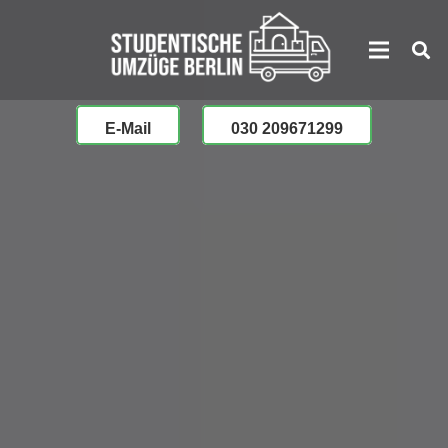
Kenozahlen gewinne
Neue Online Casinos 2026: Was nach dem GlüStV zählt
:
Frustrierend ist, dass die meisten Programme 0 anzeigen,
da dies die Natur des Spiels ist - 80% Ihres Einkommens
E-Mail
030 209671299
stammen von den besten 20% der Marken.
25 € Bonus ohne Einzahlung 2026: Nach KYC bleibt oft
wenig
- Um Ihnen bei der Auswahl des Spiels zu helfen,
das für Sie am besten geeignet ist, habe ich die drei
besten Varianten der besten Online-Blackjack-Tische
ausgewählt, die beliebtesten.
Paysafecard Casinos 2026: Kosten, Limits, echte
Optionen
: Mit den auf dieser Seite hervorgehobenen
Tipps und Strategien können Sie im Laufe der Zeit
gewinnen und das Haus schlagen.